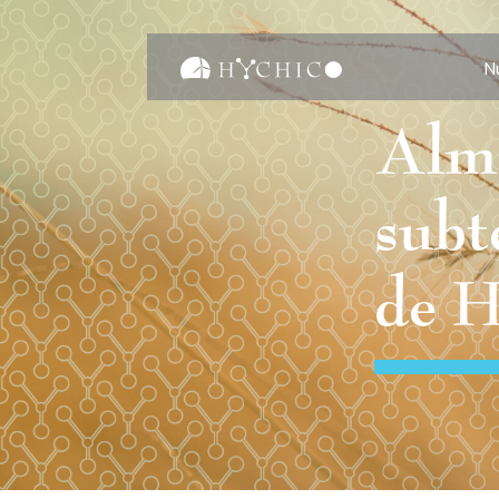
N
Alm
subt
de 