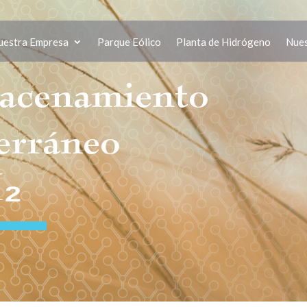
uestra Empresa
Parque Eólico
Planta de Hidrógeno
Nues
acenamiento
erráneo
H
₂