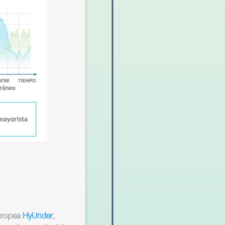
Europea
HyUnder
,